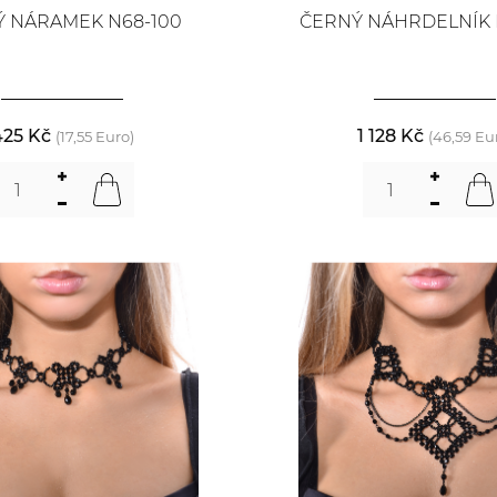
 NÁRAMEK N68-100
ČERNÝ NÁHRDELNÍK 
425 Kč
1 128 Kč
(17,55 Euro)
(46,59 Eu