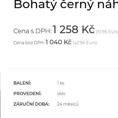
Bohatý černý ná
1 258 Kč
Cena s DPH:
(51.96 Euro
1 040 Kč
Cena bez DPH:
(42.96 Euro)
BALENÍ:
1 ks
PROVEDENÍ:
sklo
ZÁRUČNÍ DOBA:
24 měsíců