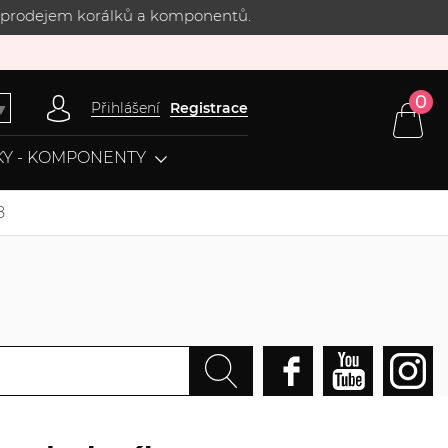
 s prodejem korálků a komponentů.
0
Přihlášení
Registrace
▼
Y - KOMPONENTY
8