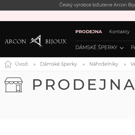
Český výrobce bižuterie Arcon Bi
PRODEJNA
Kontakty
DÁMSKÉ ŠPERKY
P
Úvod
Dámské šperky
Náhrdelníky
V
PRODEJN