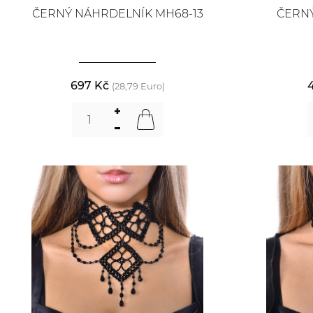
ČERNÝ NÁHRDELNÍK MH68-13
ČERNÝ
697 Kč
(28,79 Euro)