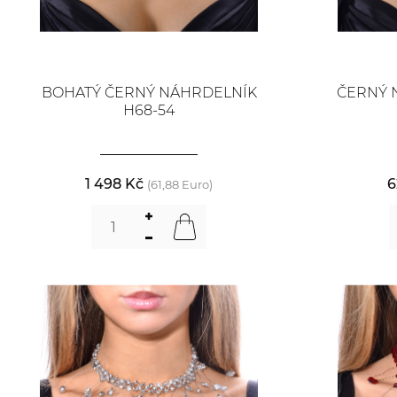
BOHATÝ ČERNÝ NÁHRDELNÍK
ČERNÝ 
H68-54
1 498 Kč
6
(61,88 Euro)