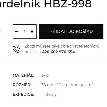
hrdelník HBZ-998
)
PŘIDAT DO KOŠÍKU
Zboží můžete také objednat telefonicky
na čísle
+420 602 970 654
MATERIÁL:
sklo
ROZMĚR:
30 cm + 10 cm prodloužení
EXPEDICE:
1 - 3 dny