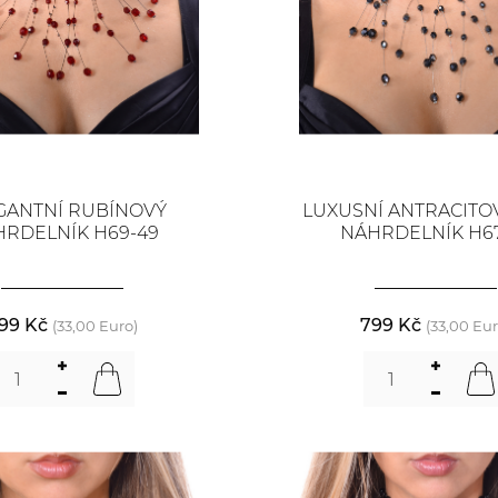
GANTNÍ RUBÍNOVÝ
LUXUSNÍ ANTRACITO
RDELNÍK H69-49
NÁHRDELNÍK H67
99 Kč
799 Kč
(33,00 Euro)
(33,00 Eur