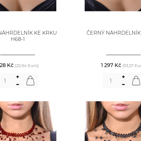
NÁHRDELNÍK KE KRKU
ČERNÝ NÁHRDELNÍK 
H68-1
28 Kč
1 297 Kč
(25,94 Euro)
(53,57 Eu