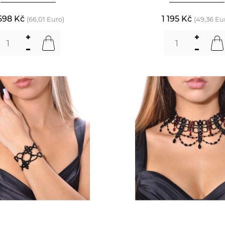
 598 Kč
1 195 Kč
(66,01 Euro)
(49,36 Eu