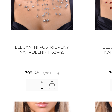
ELEGANTNÍ POSTŘÍBŘENÝ
ELE
NÁHRDELNÍK H627-49
NÁH
799 Kč
7
(33,00 Euro)