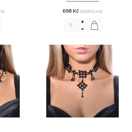
698 Kč
ro)
(28,83 Euro)