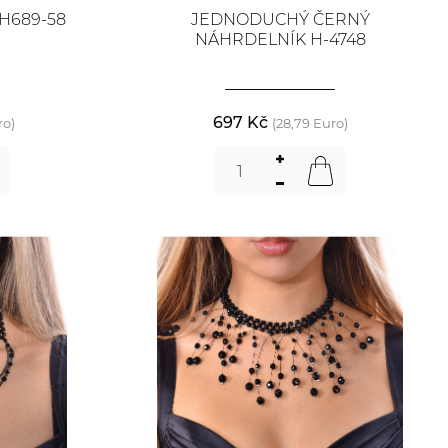
H689-58
JEDNODUCHÝ ČERNÝ
NÁHRDELNÍK H-4748
697 Kč
ro)
(28,79 Euro)