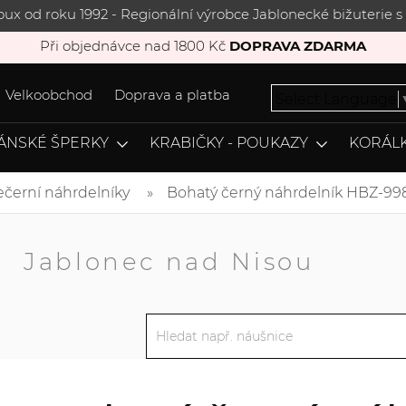
joux od roku 1992 - Regionální výrobce Jablonecké bižuterie
Při objednávce nad 1800 Kč
DOPRAVA ZDARMA
Velkoobchod
Doprava a platba
Select Language
ÁNSKÉ ŠPERKY
KRABIČKY - POUKAZY
KORÁLK
ečerní náhrdelníky
Bohatý černý náhrdelník HBZ-99
A
Jablonec nad Nisou