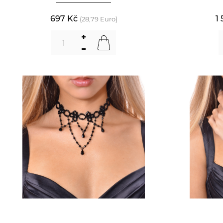
697 Kč
1
(28,79 Euro)