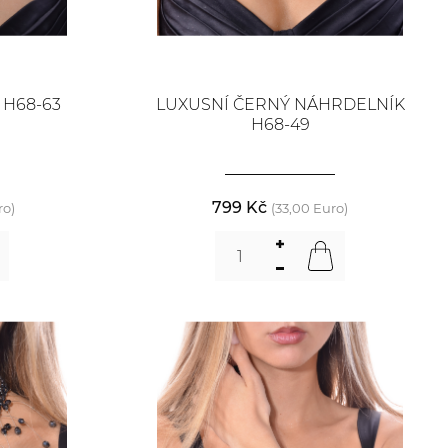
H68-63
LUXUSNÍ ČERNÝ NÁHRDELNÍK
H68-49
799 Kč
ro)
(33,00 Euro)