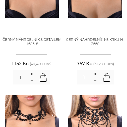
ČERNÝ NÁHRDELNÍK S DETAILEM
ČERNÝ NÁHRDELNÍK KE KRKU H-
H685-8
3668
1 152 Kč
757 Kč
(47,48 Euro)
(31,20 Euro)