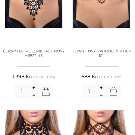
ČERNÝ NÁHRDELNÍK KVĚTINOVÝ
HEMATITOVÝ NÁHRDELNÍK H67-
H6822-48
101
1 398 Kč
688 Kč
(57,61 Euro)
(28,35 Euro)