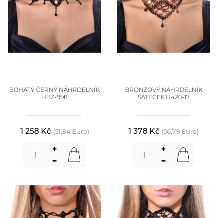
BOHATÝ ČERNÝ NÁHRDELNÍK
BRONZOVÝ NÁHRDELNÍK
HBZ-998
ŠÁTEČEK H420-17
1 258 Kč
1 378 Kč
(51,84 Euro)
(56,79 Euro)