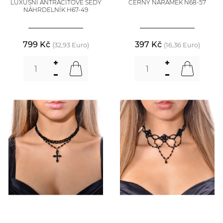
LUXUSNÍ ANTRACITOVĚ ŠEDÝ
ČERNÝ NÁRAMEK N68-57
NÁHRDELNÍK H67-49
799 Kč
397 Kč
(32,93 Euro)
(16,36 Euro)