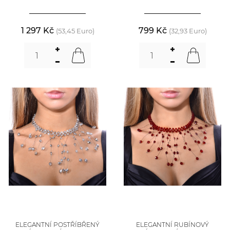
1 297 Kč
799 Kč
(53,45 Euro)
(32,93 Euro)
ELEGANTNÍ POSTŘÍBŘENÝ
ELEGANTNÍ RUBÍNOVÝ