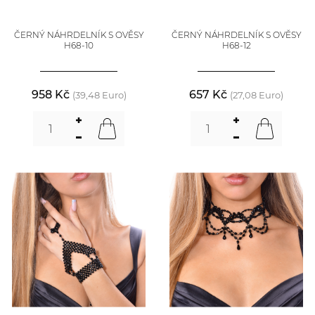
ČERNÝ NÁHRDELNÍK S OVĚSY
ČERNÝ NÁHRDELNÍK S OVĚSY
H68-10
H68-12
958 Kč
657 Kč
(39,48 Euro)
(27,08 Euro)