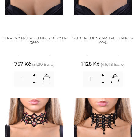
ČERVENÝ NÁHRDELNÍK S OČKY H-
ŠEDO MĚDĚNÝ NÁHRDELNÍK H-
3669
994
757 Kč
1 128 Kč
(31,20 Euro)
(46,49 Euro)