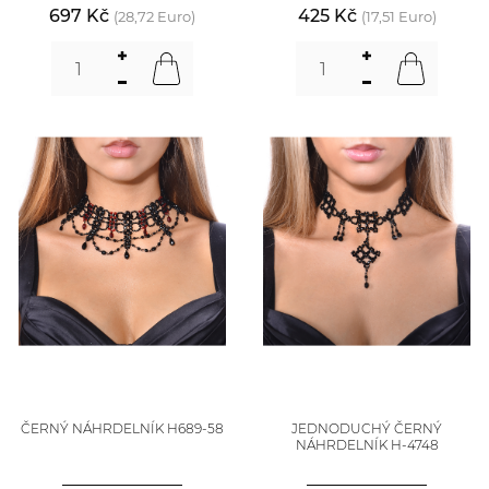
697 Kč
425 Kč
(28,72 Euro)
(17,51 Euro)
ČERNÝ NÁHRDELNÍK H689-58
JEDNODUCHÝ ČERNÝ
NÁHRDELNÍK H-4748