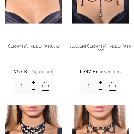
ČERNÝ NÁHRDELNÍK H68-3
LUXUSNÍ ČERNÝ NÁHRDELNÍK H-
997
757 Kč
1 597 Kč
(31,20 Euro)
(65,81 Euro)