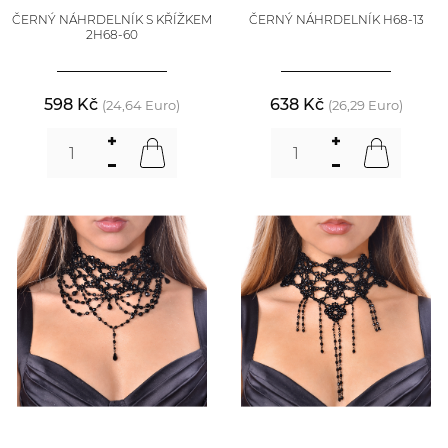
ČERNÝ NÁHRDELNÍK S KŘÍŽKEM
ČERNÝ NÁHRDELNÍK H68-13
2H68-60
598 Kč
638 Kč
(24,64 Euro)
(26,29 Euro)