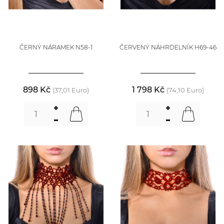
ČERNÝ NÁRAMEK N58-1
ČERVENÝ NÁHRDELNÍK H69-46
898 Kč
1 798 Kč
(37,01 Euro)
(74,10 Euro)