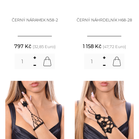
ČERNÝ NÁRAMEK N58-2
ČERNÝ NÁHRDELNÍK H68-28
797 Kč
1 158 Kč
(32,85 Euro)
(47,72 Euro)