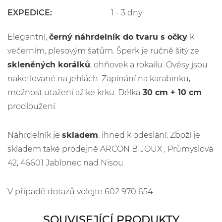
EXPEDICE:
1 - 3 dny
Elegantní,
černý
náhrdelník do tvaru s očky
k
večerním, plesovým šatům. Šperk je ručně šitý ze
skleněných korálků
, ohňovek a rokailu. Ověsy jsou
naketlované na jehlách. Zapínání na karabinku,
možnost utažení až ke krku. Délka
30 cm + 10 cm
prodloužení.
Náhrdelník je
skladem
, ihned k odeslání. Zboží je
skladem také prodejně ARCON BIJOUX , Průmyslová
42, 46601 Jablonec nad Nisou.
V případě dotazů volejte 602 970 654
SOUVISEJÍCÍ PRODUKTY