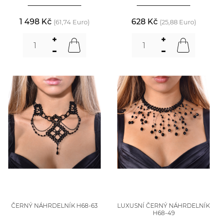
1 498 Kč
628 Kč
(61,74 Euro)
(25,88 Euro)
ČERNÝ NÁHRDELNÍK H68-63
LUXUSNÍ ČERNÝ NÁHRDELNÍK
H68-49