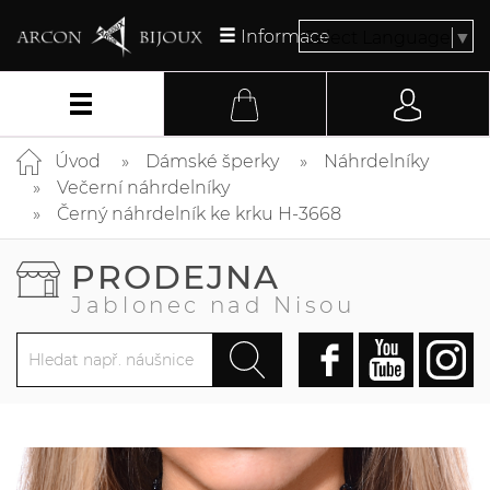
Informace
Select Language
▼
Úvod
Dámské šperky
Náhrdelníky
Večerní náhrdelníky
Černý náhrdelník ke krku H-3668
PRODEJNA
Jablonec nad Nisou