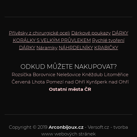
Přívěsky z chirurgické oceli
Dárkové poukazy
DÁRKY
KORÁLKY S VELKÝM PRŮVLEKEM
Rychlé tvoření
DÁRKY
Náramky
NÁHRDELNÍKY
KRABIČKY
ODKUD MŮŽETE NAKUPOVAT?
Rozsíčka
Borovnice
Nelešovice
Kněždub
Litoměřice
Červená Lhota
Pomezí nad Ohří
Kynšperk nad Ohří
Ostatní města ČR
Copyright © 2019
Arconbijoux.cz
- Versoft.cz - tvorba
www webových stránek