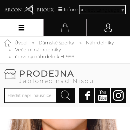
Informace
Select Language
▼
Úvod
Dámské šperky
Náhrdelníky
Večerní náhrdelníky
červený náhrdelník H-999
PRODEJNA
Jablonec nad Nisou