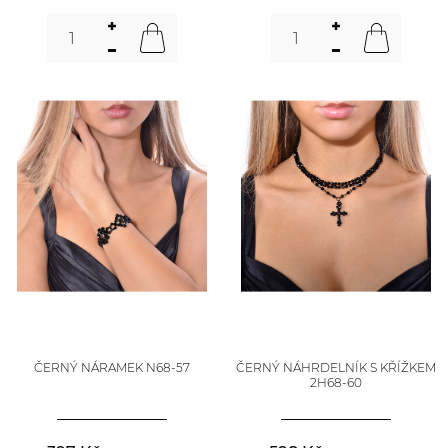
ČERNÝ NÁRAMEK N68-57
ČERNÝ NÁHRDELNÍK S KŘÍŽKEM
2H68-60