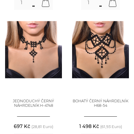
JEDNODUCHÝ ČERNÝ
BOHATÝ ČERNÝ NÁHRDELNÍK
NÁHRDELNÍK H-4748
H68-54
697 Kč
1 498 Kč
(28,81 Euro)
(61,93 Euro)