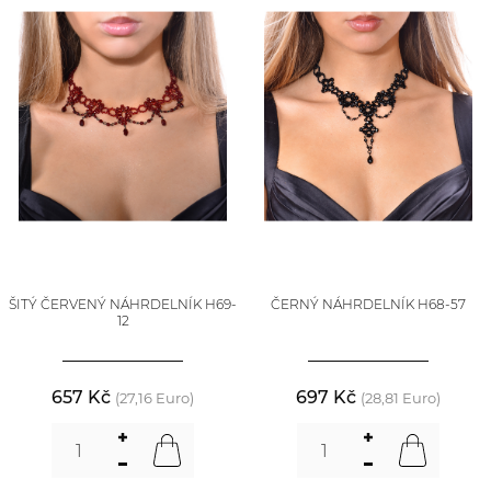
ŠITÝ ČERVENÝ NÁHRDELNÍK H69-
ČERNÝ NÁHRDELNÍK H68-57
12
657 Kč
697 Kč
(27,16 Euro)
(28,81 Euro)