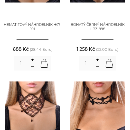
HEMATITOVÝ NÁHRDELNÍK H67-
BOHATÝ ČERNÝ NÁHRDELNÍK
101
HBZ-998
688 Kč
1 258 Kč
(28,44 Euro)
(52,00 Euro)