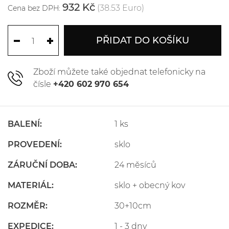
932 Kč
(38.53 Euro)
Cena bez DPH:
PŘIDAT DO KOŠÍKU
Zboží můžete také objednat telefonicky na
čísle
+420 602 970 654
BALENÍ:
1 ks
PROVEDENÍ:
sklo
ZÁRUČNÍ DOBA:
24 měsíců
MATERIÁL:
sklo + obecný kov
ROZMĚR:
30+10cm
EXPEDICE:
1 - 3 dny