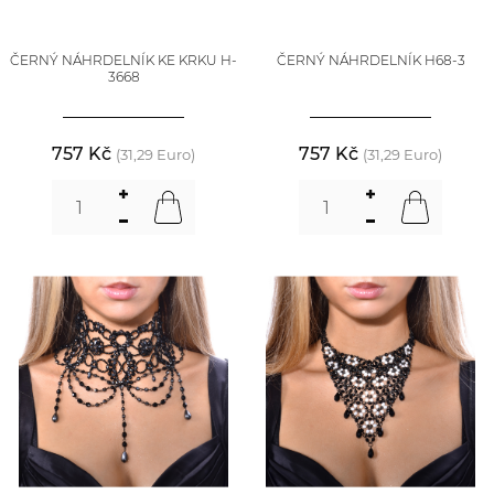
ČERNÝ NÁHRDELNÍK KE KRKU H-
ČERNÝ NÁHRDELNÍK H68-3
3668
757 Kč
757 Kč
(31,29 Euro)
(31,29 Euro)