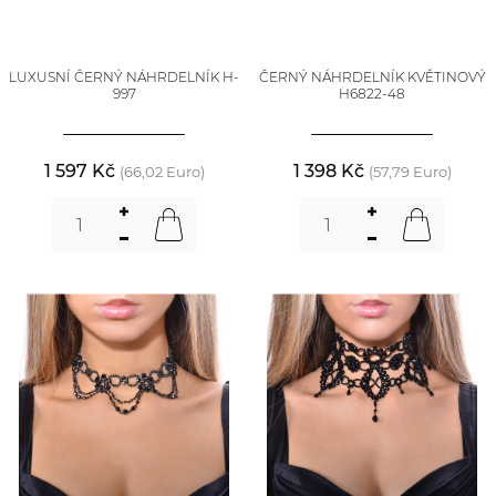
LUXUSNÍ ČERNÝ NÁHRDELNÍK H-
ČERNÝ NÁHRDELNÍK KVĚTINOVÝ
997
H6822-48
1 597 Kč
1 398 Kč
(66,02 Euro)
(57,79 Euro)