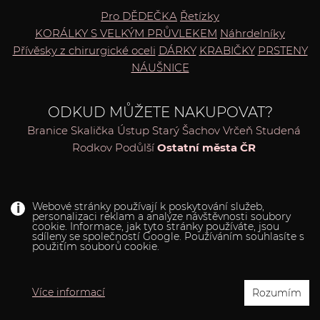
Pro DĚDEČKA
Řetízky
KORÁLKY S VELKÝM PRŮVLEKEM
Náhrdelníky
Přívěsky z chirurgické oceli
DÁRKY
KRABIČKY
PRSTENY
NÁUŠNICE
ODKUD MŮŽETE NAKUPOVAT?
Branice
Skalička
Ústup
Starý Šachov
Vrčeň
Studená
Rodkov
Podůlší
Ostatní města ČR
Webové stránky používají k poskytování služeb,
personalizaci reklam a analýze návštěvnosti soubory
cookie. Informace, jak tyto stránky používáte, jsou
Copyright © 2019
Arconbijoux.cz
- Versoft.cz - tvorba
sdíleny se společností Google. Používáním souhlasíte s
použitím souborů cookie.
www webových stránek
Rubínově červený náhrdelník na ples.
Více informací
Rozumím