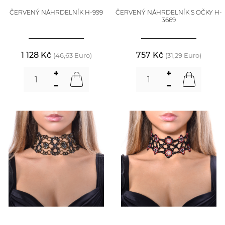
ČERVENÝ NÁHRDELNÍK H-999
ČERVENÝ NÁHRDELNÍK S OČKY H-
3669
1 128 Kč
757 Kč
(46,63 Euro)
(31,29 Euro)