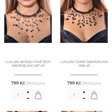
LUXUSNÍ ANTRACITOVĚ ŠEDÝ
LUXUSNÍ ČERNÝ NÁHRDELNÍK
NÁHRDELNÍK H67-49
H68-49
799 Kč
799 Kč
(33,03 Euro)
(33,03 Euro)