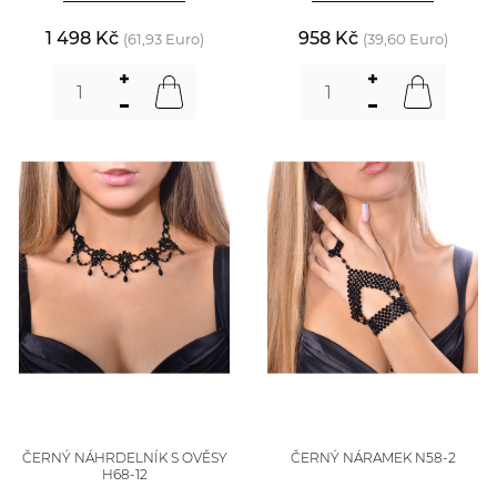
1 498 Kč
958 Kč
(61,93 Euro)
(39,60 Euro)
ČERNÝ NÁHRDELNÍK S OVĚSY
ČERNÝ NÁRAMEK N58-2
H68-12