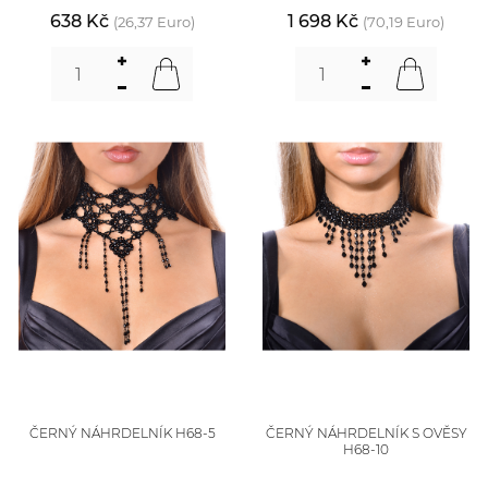
638 Kč
1 698 Kč
(26,37 Euro)
(70,19 Euro)
ČERNÝ NÁHRDELNÍK H68-5
ČERNÝ NÁHRDELNÍK S OVĚSY
H68-10