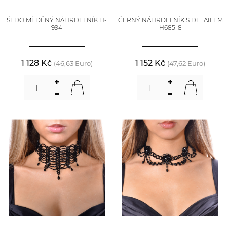
ŠEDO MĚDĚNÝ NÁHRDELNÍK H-
ČERNÝ NÁHRDELNÍK S DETAILEM
994
H685-8
1 128 Kč
1 152 Kč
(46,63 Euro)
(47,62 Euro)