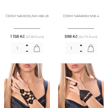
ČERNÝ NÁHRDELNÍK H68-28
ČERNÝ NÁRAMEK N58-4
1 158 Kč
598 Kč
(47,83 Euro)
(24,70 Euro)