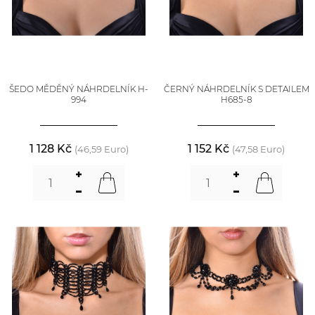
ŠEDO MĚDĚNÝ NÁHRDELNÍK H-
ČERNÝ NÁHRDELNÍK S DETAILEM
994
H685-8
1 128 Kč
1 152 Kč
(46,59 Euro)
(47,58 Euro)