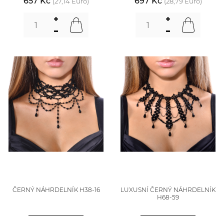
657 Kč
697 Kč
(27,14 Euro)
(28,79 Euro)
ČERNÝ NÁHRDELNÍK H38-16
LUXUSNÍ ČERNÝ NÁHRDELNÍK
H68-59