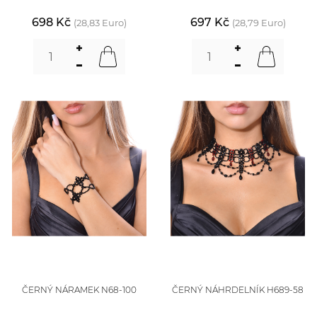
698 Kč
697 Kč
(28,83 Euro)
(28,79 Euro)
ČERNÝ NÁRAMEK N68-100
ČERNÝ NÁHRDELNÍK H689-58