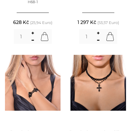
H68-1
628 Kč
1 297 Kč
(25,94 Euro)
(53,57 Euro)