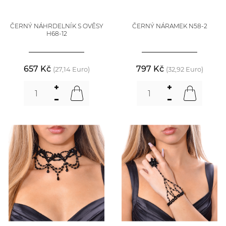
ČERNÝ NÁHRDELNÍK S OVĚSY
ČERNÝ NÁRAMEK N58-2
H68-12
657 Kč
797 Kč
(27,14 Euro)
(32,92 Euro)