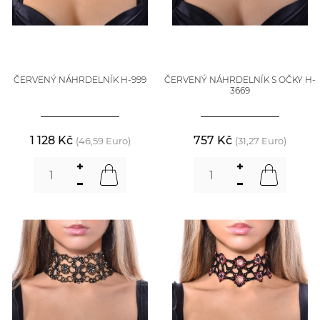
ČERVENÝ NÁHRDELNÍK H-999
ČERVENÝ NÁHRDELNÍK S OČKY H-
3669
1 128 Kč
757 Kč
(46,59 Euro)
(31,27 Euro)