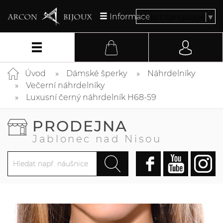
Informace
Select Language
▼
Úvod
Dámské šperky
Náhrdelníky
Večerní náhrdelníky
Luxusní černý náhrdelník H68-59
PRODEJNA
Jablonec nad Nisou