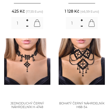
425 Kč
1 128 Kč
(17,55 Euro)
(46,59 Euro)
JEDNODUCHÝ ČERNÝ
BOHATÝ ČERNÝ NÁHRDELNÍK
NÁHRDELNÍK H-4748
H68-54