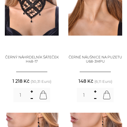
ČERNÝ NÁHRDELNÍK ŠÁTEČEK
ČERNÉ NÁUŠNICE NA PUZETU
H48-17
U68-3MPU
1 218 Kč
148 Kč
(50,31 Euro)
(6,11 Euro)