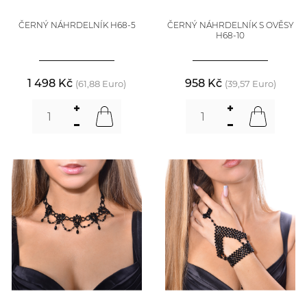
ČERNÝ NÁHRDELNÍK H68-5
ČERNÝ NÁHRDELNÍK S OVĚSY
H68-10
1 498 Kč
958 Kč
(61,88 Euro)
(39,57 Euro)