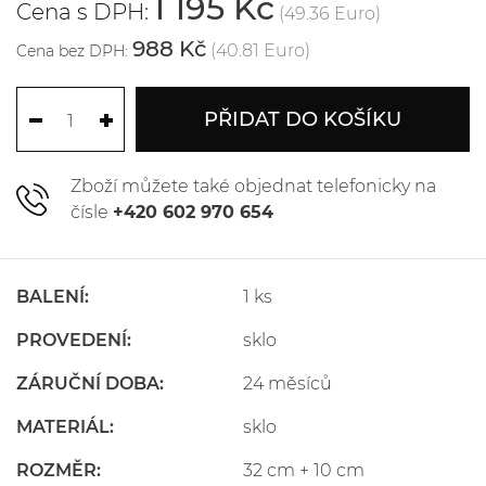
1 195 Kč
Cena s DPH:
(49.36 Euro)
988 Kč
(40.81 Euro)
Cena bez DPH:
PŘIDAT DO KOŠÍKU
Zboží můžete také objednat telefonicky na
čísle
+420 602 970 654
BALENÍ:
1 ks
PROVEDENÍ:
sklo
ZÁRUČNÍ DOBA:
24 měsíců
MATERIÁL:
sklo
ROZMĚR:
32 cm + 10 cm