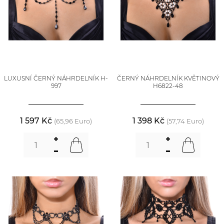
LUXUSNÍ ČERNÝ NÁHRDELNÍK H-
ČERNÝ NÁHRDELNÍK KVĚTINOVÝ
997
H6822-48
1 597 Kč
1 398 Kč
(65,96 Euro)
(57,74 Euro)