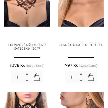
BRONZOVÝ NÁHRDELNÍK
ČERNÝ NÁHRDELNÍK H68-100
ŠÁTEČEK H420-17
1 378 Kč
797 Kč
(56,92 Euro)
(32,92 Euro)