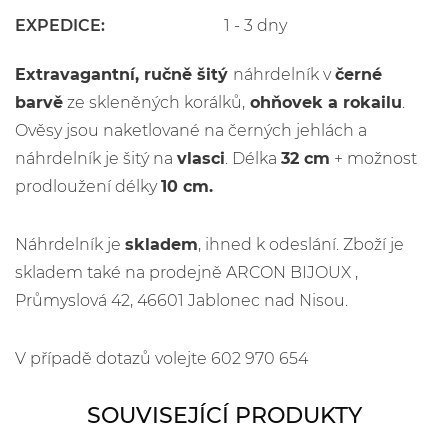
EXPEDICE:
1 - 3 dny
Extravagantní, ručně šitý
náhrdelník v
černé
barvě
ze skleněných korálků,
ohňovek a rokailu
.
Ověsy jsou naketlované na černých jehlách a
náhrdelník je šitý na
vlasci
. Délka
32 cm
+ možnost
prodloužení délky
10 cm.
Náhrdelník je
skladem
, ihned k odeslání. Zboží je
skladem také na prodejně ARCON BIJOUX ,
Průmyslová 42, 46601 Jablonec nad Nisou.
V případě dotazů volejte 602 970 654
SOUVISEJÍCÍ PRODUKTY