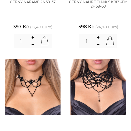
ČERNÝ NÁRAMEK N68-57
ČERNÝ NÁHRDELNÍK S KŘÍŽKEM
2H68-60
397 Kč
598 Kč
(16,40 Euro)
(24,70 Euro)