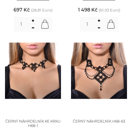
697 Kč
1 498 Kč
(28,81 Euro)
(61,93 Euro)
ČERNÝ NÁHRDELNÍK KE KRKU
ČERNÝ NÁHRDELNÍK H68-63
H68-1