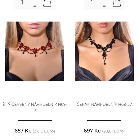
ŠITÝ ČERVENÝ NÁHRDELNÍK H69-
ČERNÝ NÁHRDELNÍK H68-57
12
657 Kč
697 Kč
(27,16 Euro)
(28,81 Euro)