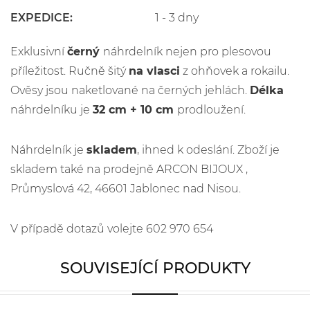
EXPEDICE:
1 - 3 dny
Exklusivní
černý
náhrdelník nejen pro plesovou
příležitost. Ručně šitý
na vlasci
z ohňovek a rokailu.
Ověsy jsou naketlované na černých jehlách.
Délka
náhrdelníku je
32 cm + 10 cm
prodloužení.
Náhrdelník je
skladem
, ihned k odeslání. Zboží je
skladem také na prodejně ARCON BIJOUX ,
Průmyslová 42, 46601 Jablonec nad Nisou.
V případě dotazů volejte 602 970 654
SOUVISEJÍCÍ PRODUKTY