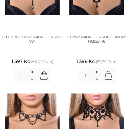
LUXUSNÍ ČERNÝ NÁHRDELNÍK H-
ČERNÝ NÁHRDELNÍK KVĚTINOVÝ
997
H6822-48
1 597 Kč
1 398 Kč
(66,02 Euro)
(57,79 Euro)