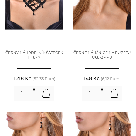
ČERNÝ NÁHRDELNÍK ŠÁTEČEK
ČERNÉ NÁUŠNICE NA PUZETU
H48-17
U68-3MPU
1 218 Kč
148 Kč
(50,35 Euro)
(6,12 Euro)