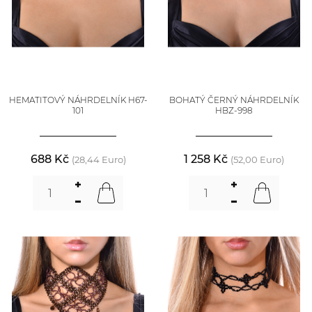
HEMATITOVÝ NÁHRDELNÍK H67-
BOHATÝ ČERNÝ NÁHRDELNÍK
101
HBZ-998
688 Kč
1 258 Kč
(28,44 Euro)
(52,00 Euro)