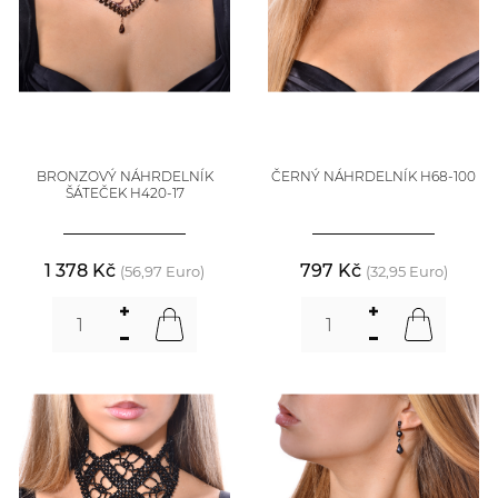
BRONZOVÝ NÁHRDELNÍK
ČERNÝ NÁHRDELNÍK H68-100
ŠÁTEČEK H420-17
1 378 Kč
797 Kč
(56,97 Euro)
(32,95 Euro)