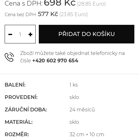
698 Kč
Cena s DPH:
(28.85 Euro)
577 Kč
(23.85 Euro)
Cena bez DPH:
PŘIDAT DO KOŠÍKU
Zboží můžete také objednat telefonicky na
čísle
+420 602 970 654
BALENÍ:
1 ks
PROVEDENÍ:
sklo
ZÁRUČNÍ DOBA:
24 měsíců
MATERIÁL:
sklo
ROZMĚR:
32 cm + 10 cm