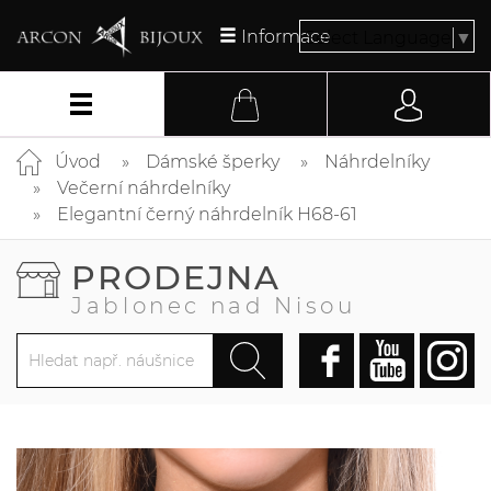
Informace
Select Language
▼
Úvod
Dámské šperky
Náhrdelníky
Večerní náhrdelníky
Elegantní černý náhrdelník H68-61
PRODEJNA
Jablonec nad Nisou