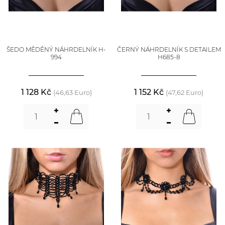
ŠEDO MĚDĚNÝ NÁHRDELNÍK H-
ČERNÝ NÁHRDELNÍK S DETAILEM
994
H685-8
1 128 Kč
1 152 Kč
(46,63 Euro)
(47,62 Euro)