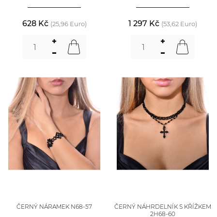
628 Kč
1 297 Kč
(25,96 Euro)
(53,62 Euro)
ČERNÝ NÁRAMEK N68-57
ČERNÝ NÁHRDELNÍK S KŘÍŽKEM
2H68-60