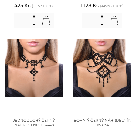
425 Kč
1 128 Kč
(17,57 Euro)
(46,63 Euro)
JEDNODUCHÝ ČERNÝ
BOHATÝ ČERNÝ NÁHRDELNÍK
NÁHRDELNÍK H-4748
H68-54