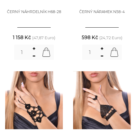
ČERNÝ NÁHRDELNÍK H68-28
ČERNÝ NÁRAMEK N58-4
1 158 Kč
598 Kč
(47,87 Euro)
(24,72 Euro)