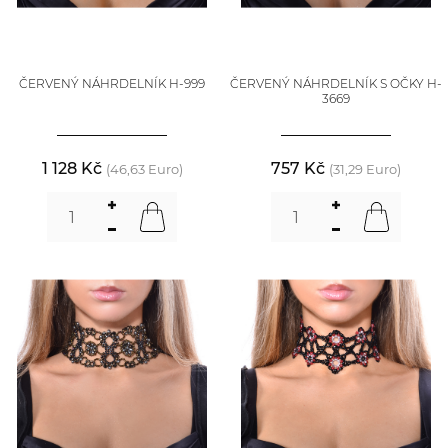
ČERVENÝ NÁHRDELNÍK H-999
ČERVENÝ NÁHRDELNÍK S OČKY H-
3669
1 128 Kč
757 Kč
(46,63 Euro)
(31,29 Euro)