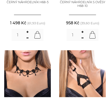
ČERNÝ NÁHRDELNÍK H68-5
ČERNÝ NÁHRDELNÍK S OVĚSY
H68-10
1 498 Kč
958 Kč
(61,93 Euro)
(39,60 Euro)