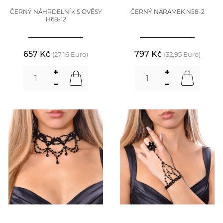
ČERNÝ NÁHRDELNÍK S OVĚSY
ČERNÝ NÁRAMEK N58-2
H68-12
657 Kč
797 Kč
(27,16 Euro)
(32,95 Euro)